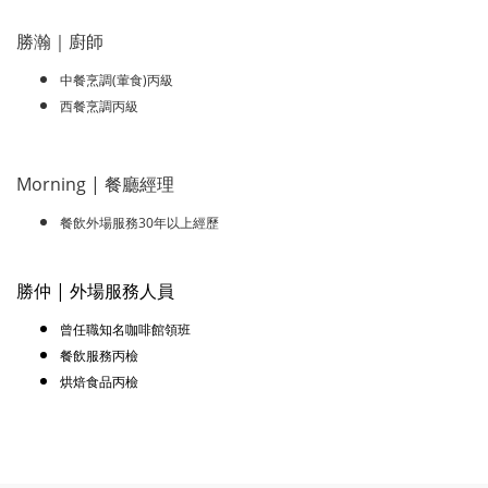
勝瀚｜廚師
中餐烹調(葷食)丙級
西餐烹調丙級
Morning | 餐廳經理
餐飲外場服務30年以上經歷
勝仲
| 外場服務人員
曾任職知名咖啡館領班
餐飲服務丙檢
烘焙食品
丙檢