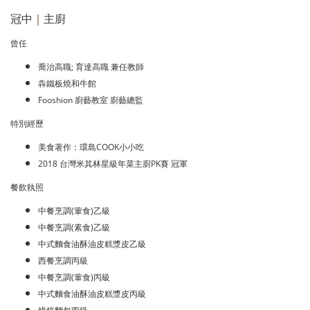
冠中
｜
主廚
曾任
喬治高職; 育達高職 兼任教師
犇鐵板燒和牛館
Fooshion 廚藝教室 廚藝總監
特別經歷
美食著作：環島COOK小小吃
2018 台灣米其林星級年菜主廚PK賽 冠軍
餐飲執照
中餐烹調(葷食)乙級
中餐烹調(素食)乙級
中式麵食油酥油皮糕漿皮乙級
西餐烹調丙級
中餐烹調(葷食)丙級
中式麵食油酥油皮糕漿皮丙級