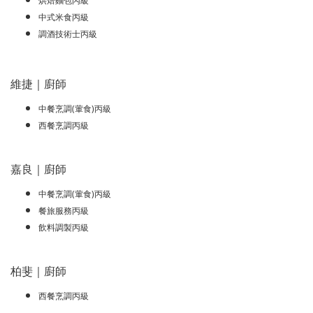
烘焙麵包丙級
中式米食丙級
調酒技術士丙級
維捷｜廚師
中餐烹調(葷食)丙級
西餐烹調丙級
嘉良｜廚師
中餐烹調(葷食)丙級
餐旅服務丙級
飲料調製丙級
柏斐｜廚師
西餐烹調丙級