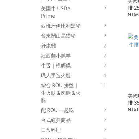
美國U
排 2
美國牛 USDA
NT$6
Prime
西班牙伊比利黑豬
台東關山晶鑽豬
舒康雞
2
紐西蘭小羔羊
2
牛舌｜橫膈膜
2
職人手造火腿
4
綜合 RÒU 拼盤｜
11
生火腿＆肉腸＆火
美國U
腿
排 3
NT$1
配 RÒU 一起吃
台式經典商品
日常料理