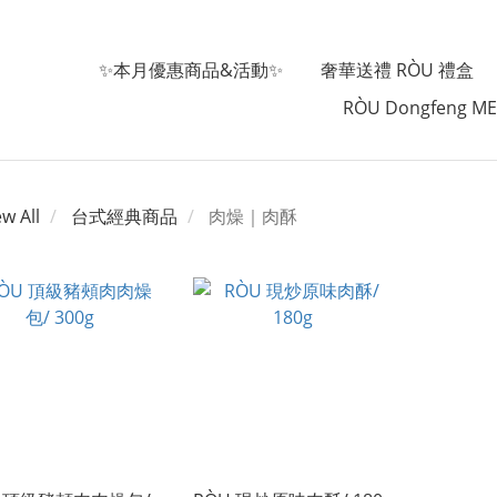
✨本月優惠商品&活動✨
奢華送禮 RÒU 禮盒
RÒU Dongfeng M
ew All
台式經典商品
肉燥｜肉酥