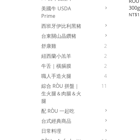
RÒ
300g
美國牛 USDA
NT$1
Prime
西班牙伊比利黑豬
台東關山晶鑽豬
舒康雞
2
紐西蘭小羔羊
2
牛舌｜橫膈膜
2
職人手造火腿
4
綜合 RÒU 拼盤｜
11
生火腿＆肉腸＆火
腿
配 RÒU 一起吃
台式經典商品
日常料理