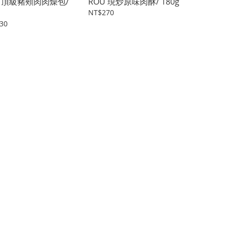
U 頂級豬頰肉肉燥包/
RÒU 現炒原味肉酥/ 180g
NT$270
30