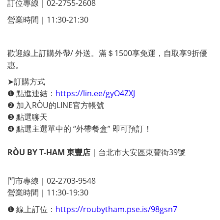
訂位專線｜02-2755-2608
營業時間｜11:30-21:30
歡迎線上訂購外帶/ 外送。滿＄1500享免運，自取享9折優
惠。
➤訂購方式
❶ 點進連結：
https://lin.ee/gyO4ZXJ
❷ 加入RÒU的LINE官方帳號
❸ 點選聊天
❹ 點選主選單中的 “外帶餐盒” 即可預訂！
RÒU BY T-HAM 東豐店
｜台北市大安區東豐街39號
門市專線｜02-2703-9548
營業時間｜11:30-19:30
❶ 線上訂位：
https://roubytham.pse.is/98gsn7