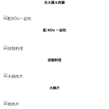
生火腿＆肉腸
配 RÒU 一起吃
排類料理
火鍋片