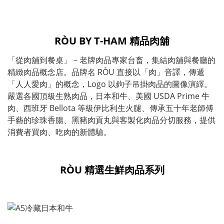
RÒU BY T-HAM 精品肉舖
「從肉舖到餐桌」－老牌肉品專家台畜，集結肉舖與餐廳的
精緻肉品概念店。品牌名 RÒU 直接以「肉」音譯，傳遞
「人人愛肉」的概念，Logo 以鉤子吊掛肉品的圖像演繹。
嚴選各國頂級生熟肉品，日本和牛、美國 USDA Prime 牛
肉、西班牙 Bellota 等級伊比利生火腿、傳承五十年老師傅
手藝的珍珠香腸、黑豬肉貢丸與客製化肉品分切服務，提供
消費者買肉、吃肉的新體驗。
RÒU 精選生鮮肉品系列