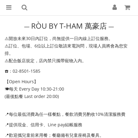
RÒU BY T-HAM 萬豪店
―
―
⚠️開放未來30日內訂位，尚無提供一日內線上訂位服務。
⚠️訂位、包場、6位以上訂位敬請來電詢問，現場人員將會為您安
排。
⚠️配合飯店規定，店內禁只攜帶寵物入內。
☎️：02-8501-1585
【Open Hours】
🍽️每天 Every Day 10:30-21:00
(最後點餐 Last order 20:00)
📍每位最低消費為任一樣餐點，餐飲消費另酌收10%清潔服務費
📍提供現金、信用卡、Line pay結帳服務
📍歡迎攜兒童前來用餐；餐廳備有兒童座椅及餐具。