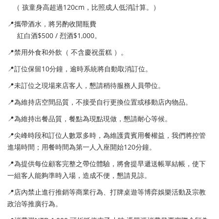
（ 孩童身高超過120cm，比照成人低消計算。）
📍攜帶酒水，將另酌收開瓶費
紅白酒$500 / 烈酒$1,000。
📍禁用外食和外飲（ 不含慶祝蛋糕 ）。
📍訂位保留10分鐘，逾時系統將自動取消訂位。
📍未訂位之現場來店客人，懇請稍待服務人員帶位。
📍為維持店空間品質，不接受自行更換位置或移動店內物品。
📍為維持出餐品質，餐點為現點現做，懇請耐心等候。
📍尖峰時段和訂位人數眾多時，為維護貴賓用餐權益，我們將控管
進場時間；用餐時間為第一人入座開始120分鐘。
📍為提供每位顧客完整之帶位體驗，將會提早遞送帳單結帳，使下
一組客人能夠準時入場，造成不便，懇請見諒。
📍店內禁止進行推銷等商業行為、打牌桌遊等博弈娛樂活動及宗教
政治等推廣行為。