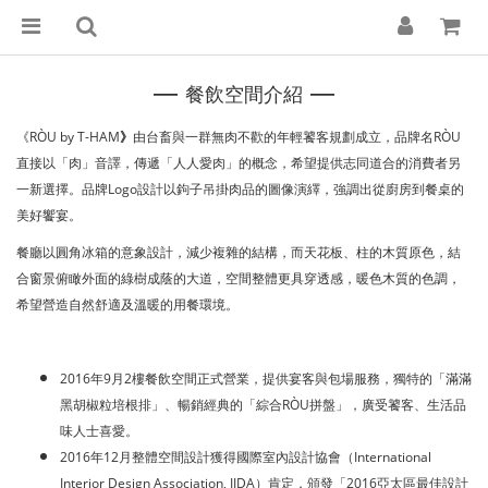
―
―
餐飲空間介紹
《RÒU by T-HAM
》
由台畜與一群無肉不歡的年輕饕客規劃成立，品牌名RÒU
直接以「肉」音譯，傳遞「人人愛肉」的概念，希望提供志同道合的消費者另
一新選擇。品牌Logo設計以鉤子吊掛肉品的圖像演繹，強調出從廚房到餐桌的
美好饗宴。
餐廳以圓角冰箱的意象設計，減少複雜的結構，而天花板、柱的木質原色，結
合窗景俯瞰外面的綠樹成蔭的大道，空間整體更具穿透感，暖色木質的色調，
希望營造自然舒適及溫暖的用餐環境。
2016年9月2樓餐飲空間正式營業，提供宴客與包場服務，獨特的「滿滿
黑胡椒粒培根排」、暢銷經典的「綜合RÒU拼盤」，廣受饕客、生活品
味人士喜愛。
2016年12月整體空間設計獲得國際室內設計協會（International
Interior Design Association, IIDA）肯定，頒發「2016亞太區最佳設計