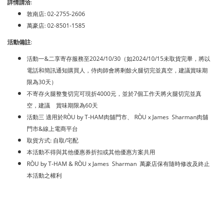
詳情請洽
:
敦南店: 02-2755-2606
萬豪店: 02-8501-1585
活動備註
:
活動一&二享寄存服務至2024/10/30（如2024/10/15未取貨完畢，將以
電話和簡訊通知購買人，侍肉師會將剩餘火腿切完並真空，建議賞味期
限為30天）
不寄存火腿整隻切完可現折4000元，並於7個工作天將火腿切完並真
空，建議 賞味期限為60天
活動三 適用於RÒU by T-HAM肉舖門市、 RÒU x James ​ Sharman肉舖
門市&線上電商平台
取貨方式: 自取/宅配
本活動不得與其他優惠券折扣或其他優惠方案共用
RÒU by T-HAM & RÒU x James ​ Sharman ​ 萬豪店保有隨時修改及終止
本活動之權利