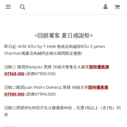
<回饋饕客 夏日感謝祭>
即日起~8/30 RÒU by T-HAM 敦南店肉舖與RÒU X James
Sharman萬豪店肉鋪同步推出期間限定優惠!
活動㊀ 購買Blázquez 黑標 36個月整隻生火腿享
限時優惠價
NT$68,000
(原價NT$80,500)
活動㊁購買Juan Pedro Domecq 黑標 48個月享
限時優惠價
NT$80,000
(原價NT$96,000)
活動㊂黑標伊比利切片生火腿優惠88折，任選3包以上（含3包）85
折