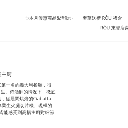
✨本月優惠商品&活動✨
奢華送禮 RÒU 禮盒
RÒU 東豐店
客座主廚
京第一名的義大利餐廳，很
務生、侍酒師的情況下，徹底
晨間烘焙的Ciabatta
專業生火腿切片機、現桿的
點，皆能感受到高橋主廚對細節