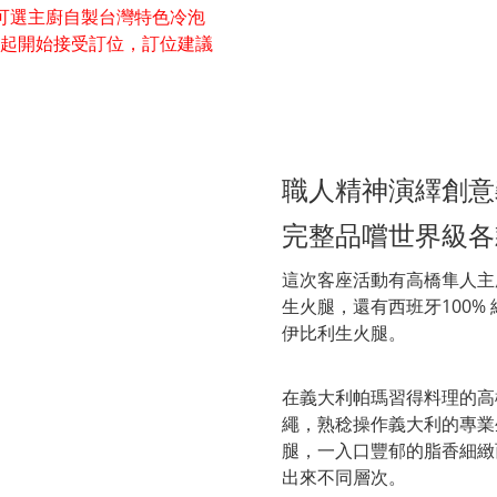
ne，亦可選主廚自製台灣特色冷泡
日起開始接受訂位，訂位建議
職人精神演繹創意
完整品嚐世界級各
這次客座活動有高橋隼人主廚指
生火腿，還有西班牙100% 
伊比利生火腿。
在義大利帕瑪習得料理的高
繩，熟稔操作義大利的專業
腿，一入口豐郁的脂香細緻
出來不同層次。​