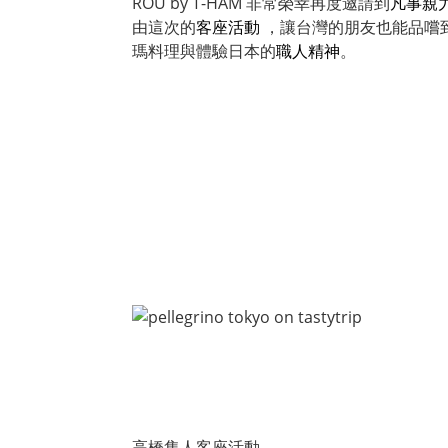
RÒU by T-HAM 非常榮幸再度邀請到
凡事親
由這次的
客座活動
，讓台灣的朋友也能品嚐到
瑪料理與體驗日本的
職人精神
。
高橋隼人客座活動