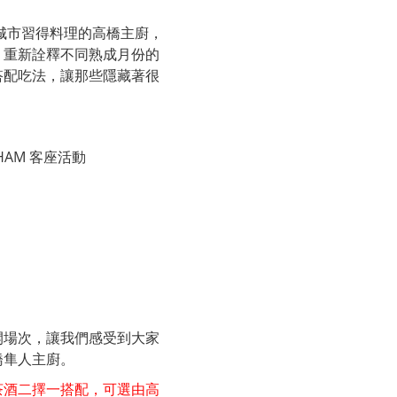
帕瑪城市習得料理的高橋主廚，
；重新詮釋不同熟成月份的
搭配吃法，讓那些隱藏著很
T-HAM 客座活動
開場次，讓我們感受到大家
橋隼人主廚。
0 ，茶酒二擇一搭配，可選由高