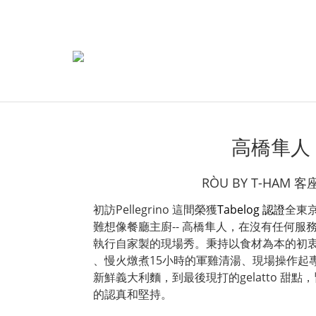
高橋隼人
RÒU BY T-HAM 
初訪Pellegrino 這間榮獲
Tabelog
認證
全東
難想像餐廳主廚-- 高橋隼人，在沒有任何服
執行自家製的現場秀。秉持以食材為本的初衷，從
、慢火燉煮15小時的軍雞清湯、現場操作起
新鮮義大利麵，到最後現打的gelatto 甜
的認真和堅持。